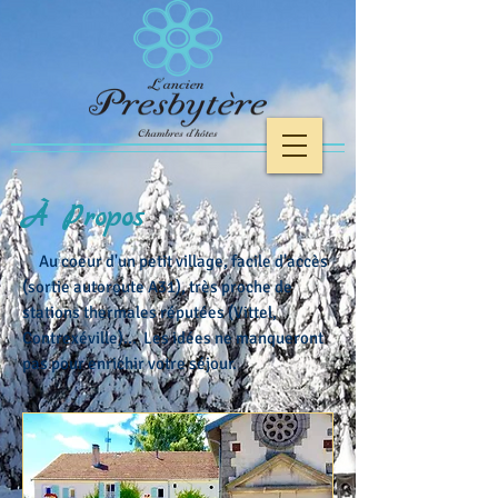
À Propos
Au coeur d'un petit village, facile d'accès
(sortie autoroute A31), très proche de
stations thermales réputées (Vittel,
Contrexéville)... Les idées ne manqueront
pas pour enrichir votre séjour.